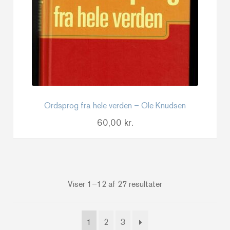
Ordsprog fra hele verden – Ole Knudsen
60,00
kr.
Sorteret
Viser 1–12 af 27 resultater
efter
seneste
1
2
3