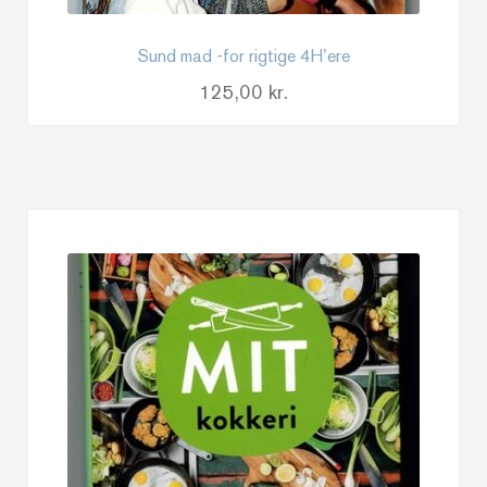
Sund mad -for rigtige 4H’ere
125,00
kr.