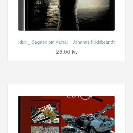
Idun _ Sagaen om Valhal – Johanne Hildebrandt
25,00
kr.