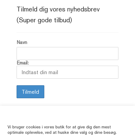
Tilmeld dig vores nyhedsbrev
(Super gode tilbud)
Navn
Email:
Alle vore varer er brugte, så her kan du finde
Vi bruger cookies i vores butik for at give dig den mest
optimale oplevelse, ved at huske dine valg og dine besøg.
de bøger, som er udsolgte i butikkerne.