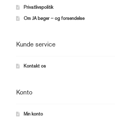
Privatlivspolitik
1980 – 1989
Om JA bøger – og forsendelse
1990 – 1999
2000 – 2009
Kunde service
2010 – 2019
2020 –
Kontakt os
Kogebøger uden årstal
Lokalhistorie & Erindringer
Rodekasse
Konto
Tegneserier
Andre bøger
Udfold
underm
Min konto