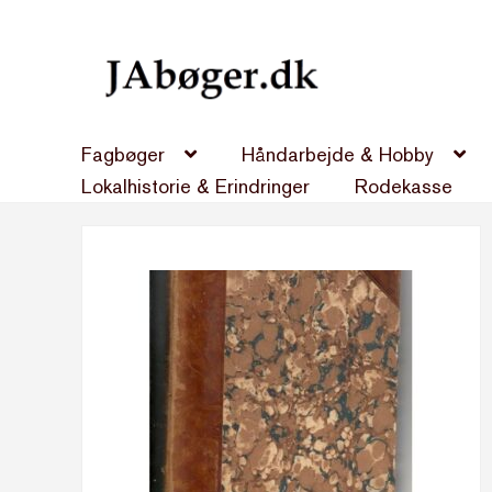
Spring
Spring
til
til
navigation
indhold
Fagbøger
Håndarbejde & Hobby
Lokalhistorie & Erindringer
Rodekasse