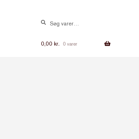
Søg
Søg
efter:
0,00
kr.
0 varer