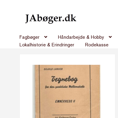
Spring
Spring
til
til
navigation
indhold
Fagbøger
Håndarbejde & Hobby
Lokalhistorie & Erindringer
Rodekasse