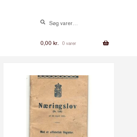
Søg
Søg
efter:
0,00
kr.
0 varer