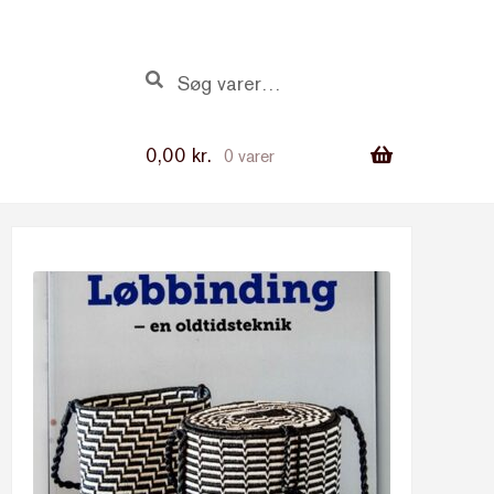
Søg
Søg
efter:
0,00
kr.
0 varer