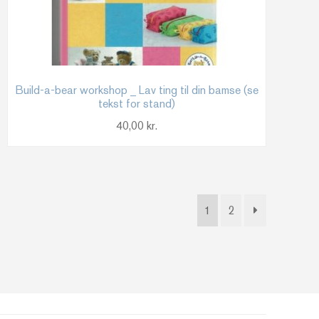
Build-a-bear workshop _ Lav ting til din bamse (se
tekst for stand)
40,00
kr.
1
2