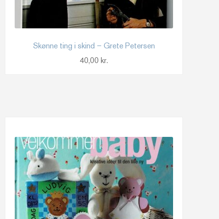
Skønne ting i skind – Grete Petersen
40,00
kr.