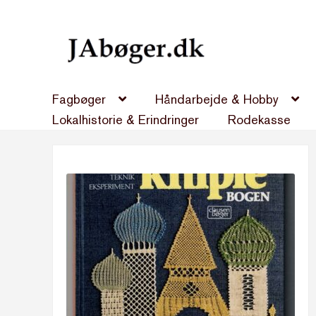
Spring
Spring
til
til
navigation
indhold
Fagbøger
Håndarbejde & Hobby
Lokalhistorie & Erindringer
Rodekasse