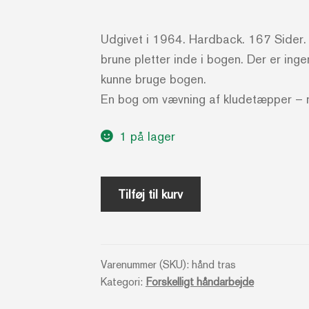
Udgivet i 1964. Hardback. 167 Sider. B
brune pletter inde i bogen. Der er in
kunne bruge bogen.
En bog om vævning af kludetæpper – ma
1 på lager
Trasmattor
Tilføj til kurv
och
andra
mattor
Varenummer (SKU):
hånd tras
-
Kategori:
Forskelligt håndarbejde
Märta
Brodén