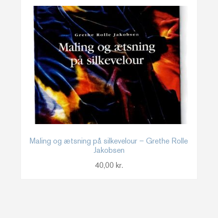
Maling og ætsning på silkevelour – Grethe Rolle
Jakobsen
40,00
kr.