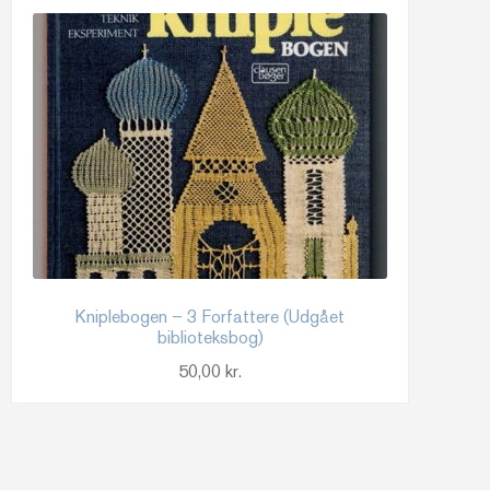
Kniplebogen – 3 Forfattere (Udgået
biblioteksbog)
50,00
kr.