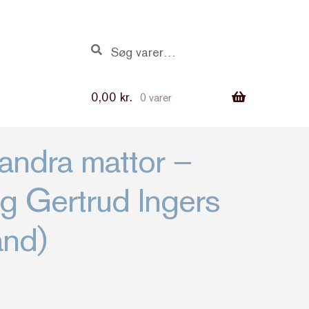
Søg
Søg
efter:
0,00
kr.
0 varer
andra mattor –
g Gertrud Ingers
and)