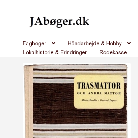
Spring
Spring
til
til
navigation
indhold
Fagbøger
Håndarbejde & Hobby
Lokalhistorie & Erindringer
Rodekasse