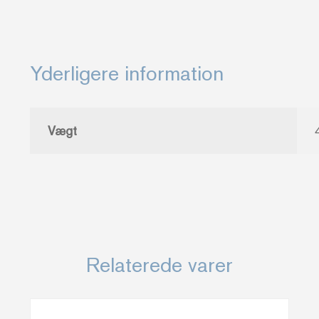
og
Gertrud
Ingers
Yderligere information
(Se
tekst
for
Vægt
stand)
antal
Relaterede varer