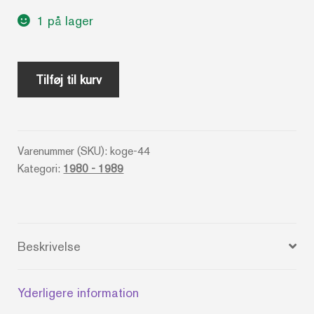
1 på lager
Alkohol-
Tilføj til kurv
frie
drinks
til
Varenummer (SKU):
koge-44
enhver
Kategori:
1980 - 1989
lejlighed
-
Lorraine
Whiteside
Beskrivelse
antal
Yderligere information