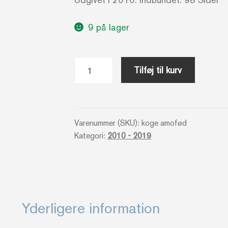
9 på lager
Amo
Tilføj til kurv
_
Den
store
fødselsdagsbagebog
Varenummer (SKU):
koge amofød
Kategori:
2010 - 2019
antal
Yderligere information