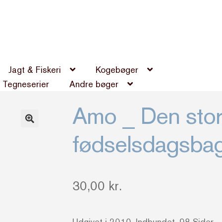
Jagt & Fiskeri
Kogebøger
Tegneserier
Andre bøger
Amo _ Den sto
fødselsdagsba
30,00
kr.
Udgivet i 2010. Indbundet. 98 Sider