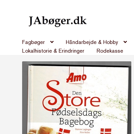
Spring
Spring
til
til
navigation
indhold
Fagbøger
Håndarbejde & Hobby
Lokalhistorie & Erindringer
Rodekasse