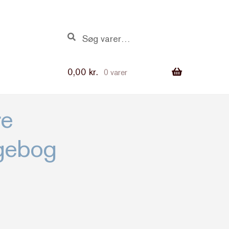
Søg
Søg
efter:
0,00
kr.
0 varer
re
gebog