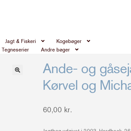
Jagt & Fiskeri
Kogebøger
Tegneserier
Andre bøger
Ande- og gåsej
Kørvel og Mich
60,00
kr.
Jagtbog udgivet i 2003. Hardback. 26