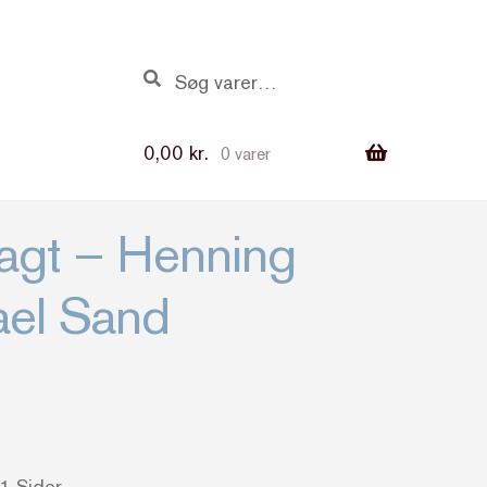
Søg
Søg
efter:
0,00
kr.
0 varer
agt – Henning
ael Sand
1 Sider