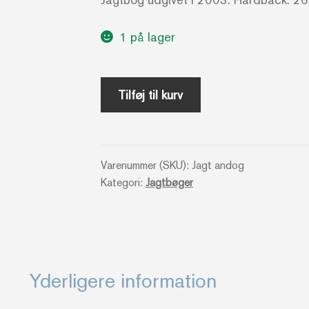
1 på lager
Ande-
Tilføj til kurv
og
gåsejagt
-
Varenummer (SKU):
Jagt andog
Henning
Kategori:
Jagtbøger
Kørvel
og
Michael
Sand
antal
Yderligere information