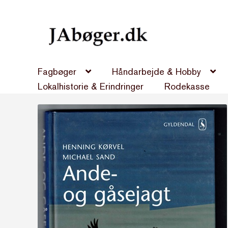
Spring
Spring
til
til
navigation
indhold
Fagbøger
Håndarbejde & Hobby
Lokalhistorie & Erindringer
Rodekasse