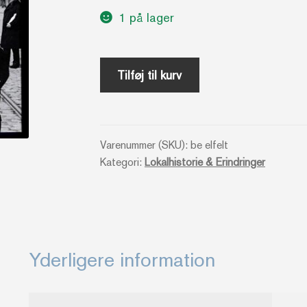
1 på lager
Arven
Tilføj til kurv
efter
Elfelt
-
Varenummer (SKU):
be elfelt
Lennart
Kategori:
Lokalhistorie & Erindringer
Weber
antal
Yderligere information