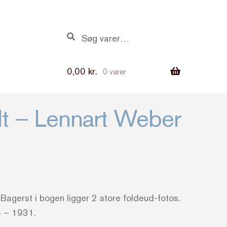
Søg
Søg
efter:
0,00
kr.
0 varer
elt – Lennart Weber
Bagerst i bogen ligger 2 store foldeud-fotos.
6 – 1931.