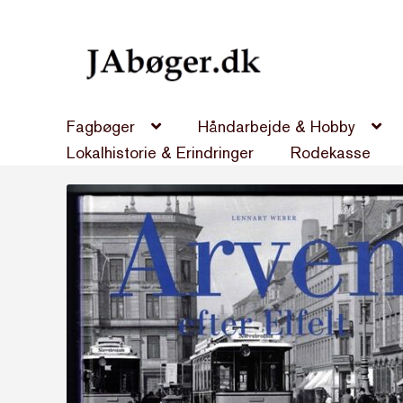
Spring
Spring
til
til
navigation
indhold
Fagbøger
Håndarbejde & Hobby
Lokalhistorie & Erindringer
Rodekasse