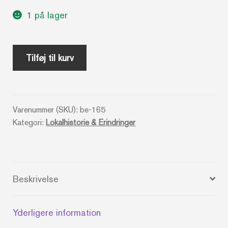
1 på lager
Da
Tilføj til kurv
de
store
var
Varenummer (SKU):
be-165
små
Kategori:
Lokalhistorie & Erindringer
-
Mette
Winge
og
Beskrivelse
Claus
Seidel
Yderligere information
antal