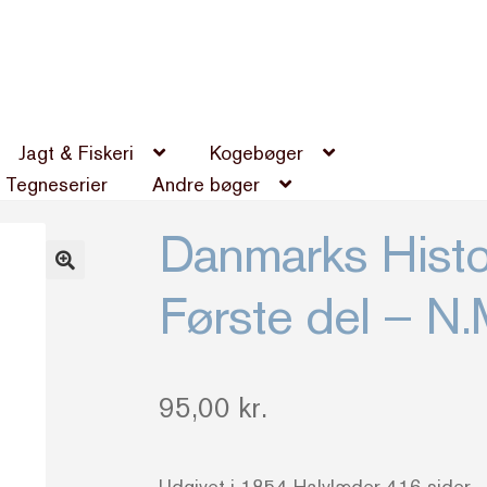
Jagt & Fiskeri
Kogebøger
Tegneserier
Andre bøger
Danmarks Histo
Første del – N.
95,00
kr.
Udgivet i 1854 Halvlæder 416 sider