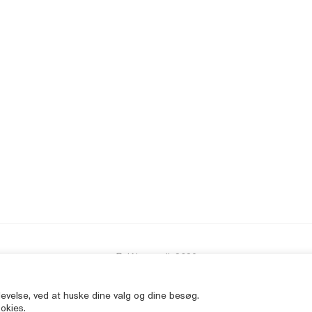
© JAbøger.dk 2026
levelse, ved at huske dine valg og dine besøg.
ookies.