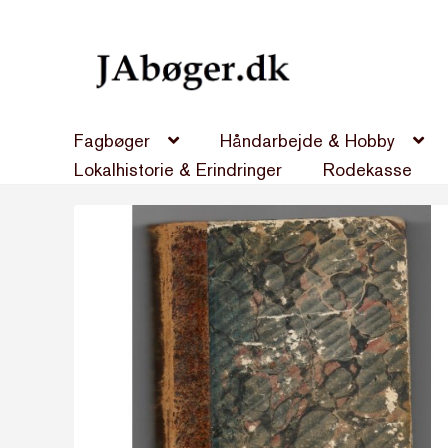
Spring
Spring
til
til
navigation
indhold
Fagbøger
Håndarbejde & Hobby
Lokalhistorie & Erindringer
Rodekasse