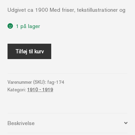
Udgivet ca 1900 Med friser, tekstillustrationer og
1 på lager
Danmarks
Tilføj til kurv
Land
i
Skildringer
Varenummer (SKU):
fag-174
af
Kategori:
1910 - 1919
C.C.
Clausen
og
J.J.
Beskrivelse
Nielsen