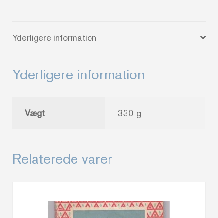
snes
skillingsviser
Yderligere information
fra
midtjylland
-
Yderligere information
-
Thomas
Thomsen
Vægt
330 g
antal
Relaterede varer