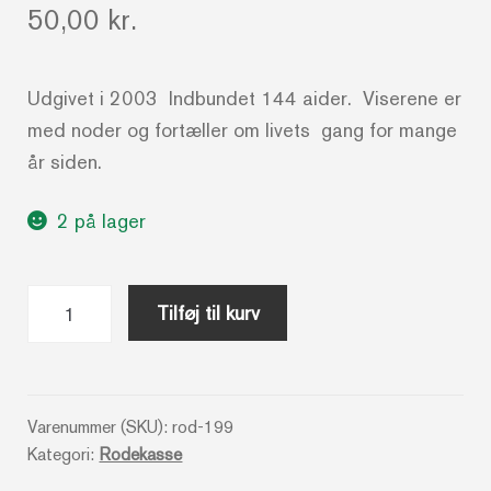
50,00
kr.
Udgivet i 2003 Indbundet 144 aider. Viserene er
med noder og fortæller om livets gang for mange
år siden.
2 på lager
De
Tilføj til kurv
slemme
drenge
i
Silkeborg
Varenummer (SKU):
rod-199
Kategori:
Rodekasse
-
En