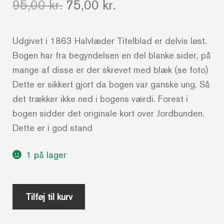
Den
Den
95,00
kr.
75,00
kr.
oprindelige
aktuelle
Udgivet i 1863 Halvlæder Titelblad er delvis løst.
pris
pris
Bogen har fra begyndelsen en del blanke sider, på
var:
er:
mange af disse er der skrevet med blæk (se foto)
95,00 kr..
75,00 kr..
Dette er sikkert gjort da bogen var ganske ung. Så
det trækker ikke ned i bogens værdi. Forest i
bogen sidder det originale kort over Jordbunden.
Dette er i god stand
1 på lager
De
Tilføj til kurv
tre
nordiske