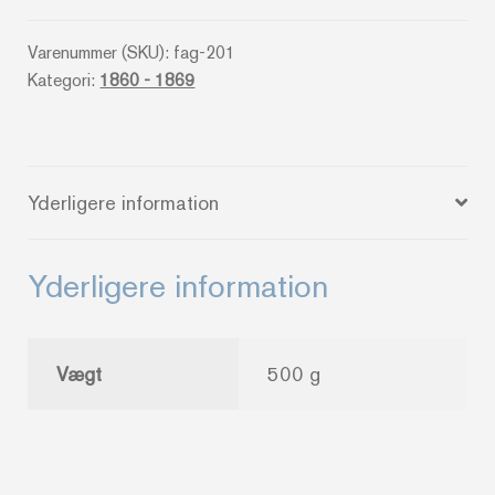
Rigers
Varenummer (SKU):
fag-201
geografi
Kategori:
1860 - 1869
_
En
lærebog
-
Yderligere information
Ed.
Erslev
antal
Yderligere information
Vægt
500 g