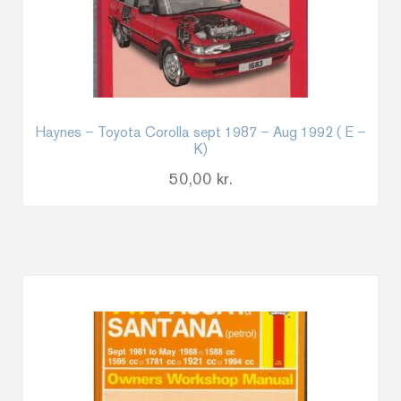
Haynes – Toyota Corolla sept 1987 – Aug 1992 ( E –
K)
50,00
kr.