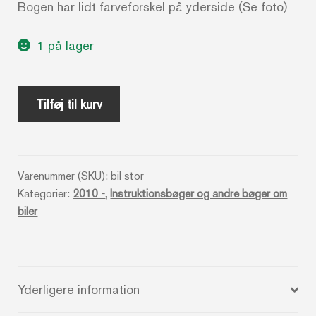
Bogen har lidt farveforskel på yderside (Se foto)
1 på lager
Den
Tilføj til kurv
store
bilbog
antal
Varenummer (SKU):
bil stor
Kategorier:
2010 -
,
Instruktionsbøger og andre bøger om
biler
Yderligere information