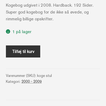
Kogebog udgivet i 2008. Hardback. 192 Sider.
Super god kogebog for de ikke så øvede, og
rimmelig billige opskrifter.
1 på lager
Den
Tilføj til kurv
ultimative
studenter
kogebog
Varenummer (SKU):
koge stul
antal
Kategori:
2000 - 2009