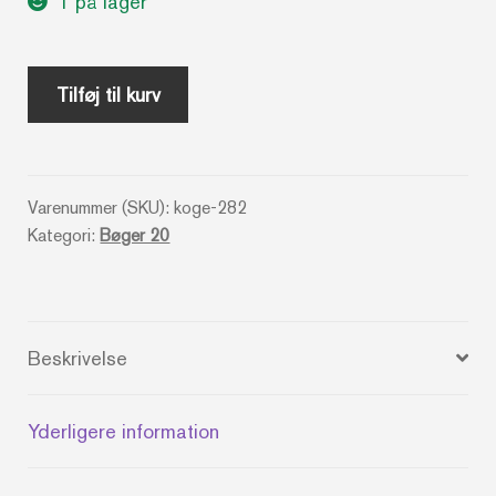
1 på lager
Dybfrost
Tilføj til kurv
i
hjemmet
-
Varenummer (SKU):
koge-282
Rigmor
Kategori:
Bøger 20
Bagger
antal
Beskrivelse
Yderligere information