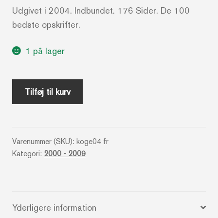
Udgivet i 2004. Indbundet. 176 Sider. De 100
bedste opskrifter.
1 på lager
Fedtfattige
Tilføj til kurv
retter
-
Linda
Varenummer (SKU):
koge04 fr
Doeser
Kategori:
2000 - 2009
antal
Yderligere information