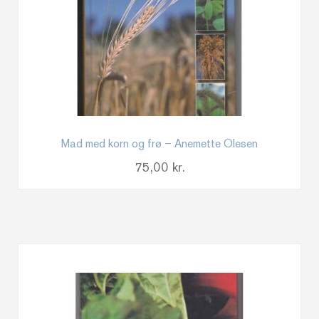
Mad med korn og frø – Anemette Olesen
75,00
kr.