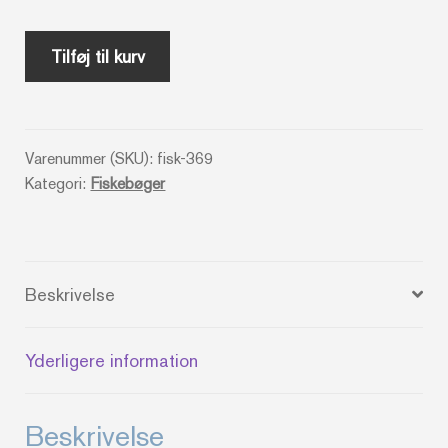
Fluefiskeri
Tilføj til kurv
-
Harry
Nielsen
Varenummer (SKU):
fisk-369
antal
Kategori:
Fiskebøger
Beskrivelse
Yderligere information
Beskrivelse