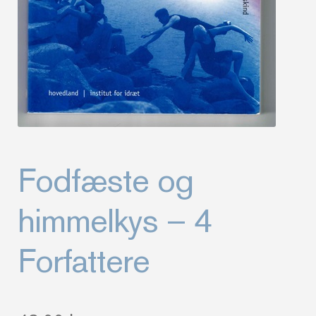
Fodfæste og
himmelkys – 4
Forfattere