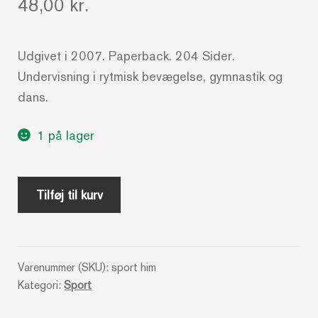
48,00
kr.
Udgivet i 2007. Paperback. 204 Sider.
Undervisning i rytmisk bevægelse, gymnastik og
dans.
1 på lager
Fodfæste
Tilføj til kurv
og
himmelkys
-
Varenummer (SKU):
sport him
4
Kategori:
Sport
Forfattere
antal