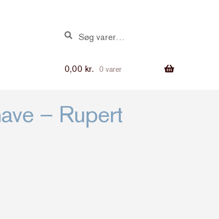
Søg
Søg
efter:
0,00
kr.
0 varer
ave – Rupert