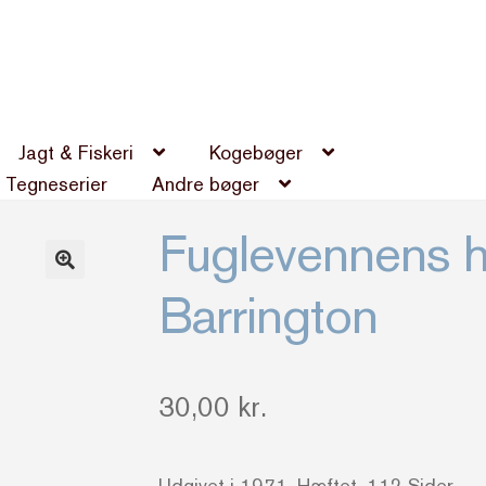
Jagt & Fiskeri
Kogebøger
Tegneserier
Andre bøger
Fuglevennens h
Barrington
30,00
kr.
Udgivet i 1971. Hæftet. 112 Sider.