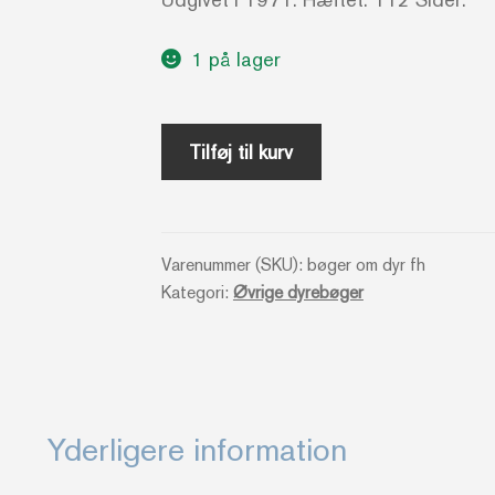
1 på lager
Fuglevennens
Tilføj til kurv
have
-
Rupert
Varenummer (SKU):
bøger om dyr fh
Barrington
Kategori:
Øvrige dyrebøger
antal
Yderligere information