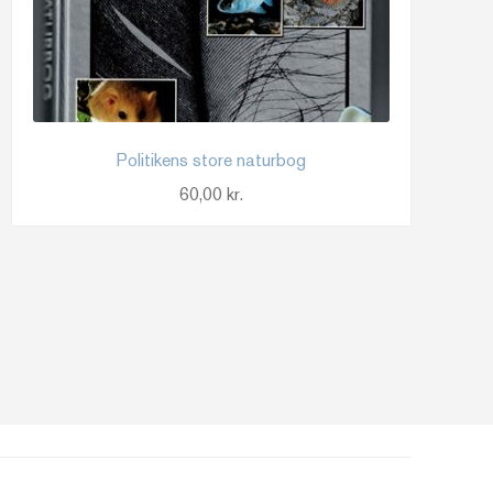
Politikens store naturbog
60,00
kr.