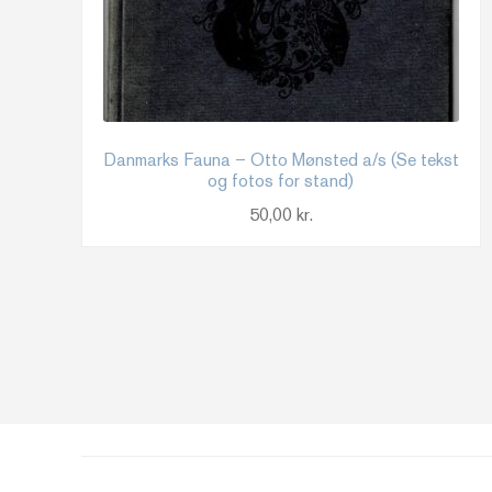
Danmarks Fauna – Otto Mønsted a/s (Se tekst
og fotos for stand)
50,00
kr.