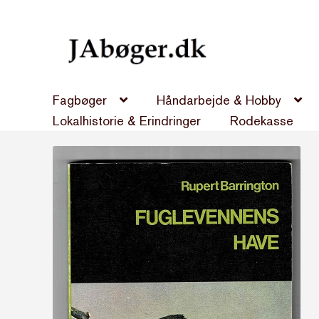
Spring
Spring
til
til
navigation
indhold
Fagbøger
Håndarbejde & Hobby
Lokalhistorie & Erindringer
Rodekasse