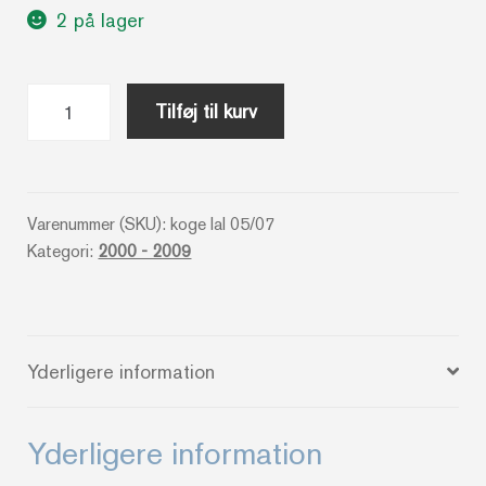
2 på lager
God
Tilføj til kurv
mad
let
at
lave
Varenummer (SKU):
koge lal 05/07
Kategori:
2000 - 2009
antal
Yderligere information
Yderligere information