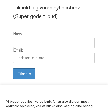
Tilmeld dig vores nyhedsbrev
(Super gode tilbud)
Navn
Email:
Alle vore varer er brugte, så her kan du finde
Vi bruger cookies i vores butik for at give dig den mest
optimale oplevelse, ved at huske dine valg og dine besøg.
de bøger, som er udsolgte i butikkerne.