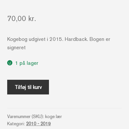
70,00
kr.
Kogebog udgivet i 2015. Hardback. Bogen er
signeret
1 på lager
Grillkaliffen
Tilføj til kurv
og
hans
lærling
Varenummer (SKU):
koge lær
-
Kategori:
2010 - 2019
Claus