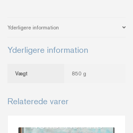
Holm
og
Ricco
Yderligere information
R.
Albér
antal
Yderligere information
Vægt
850 g
Relaterede varer