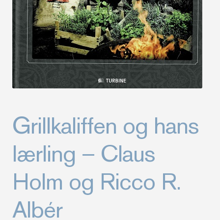
Grillkaliffen og hans
lærling – Claus
Holm og Ricco R.
Albér