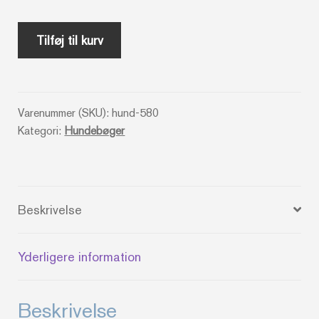
Hund
Tilføj til kurv
for
begyndere
-
Varenummer (SKU):
hund-580
Esther
Kategori:
Hundebøger
Kofod
antal
Beskrivelse
Yderligere information
Beskrivelse