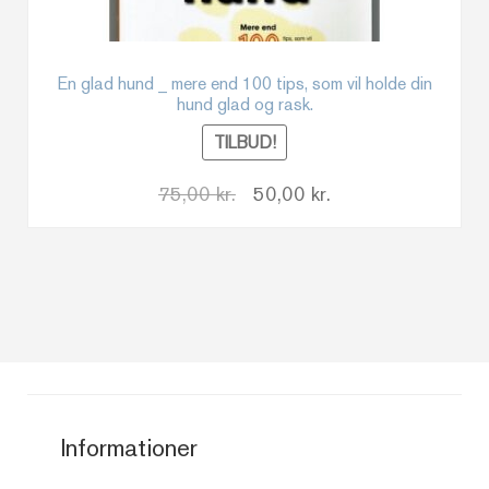
En glad hund _ mere end 100 tips, som vil holde din
hund glad og rask.
TILBUD!
Den
Den
75,00
kr.
50,00
kr.
oprindelige
aktuelle
pris
pris
var:
er:
75,00 kr..
50,00 kr..
Informationer