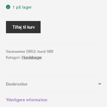
1 på lager
Hunde
Tilføj til kurv
og
hvalpe
_
Varenummer (SKU):
hund-588
Mit
Kategori:
Hundebøger
første
kæledyr
-
Katherine
Beskrivelse
Starke
antal
Yderligere information