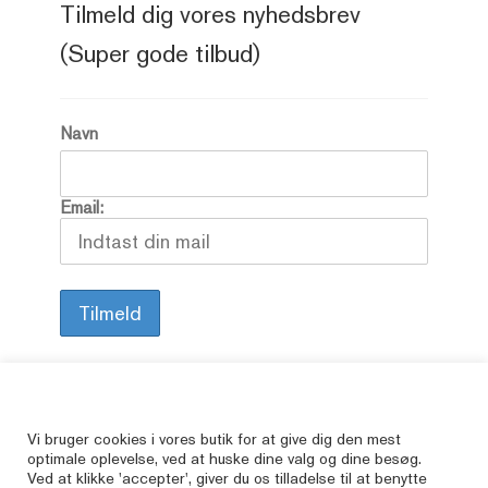
Tilmeld dig vores nyhedsbrev
(Super gode tilbud)
Navn
Email:
Alle vore varer er brugte, så her kan du finde
Vi bruger cookies i vores butik for at give dig den mest
optimale oplevelse, ved at huske dine valg og dine besøg.
de bøger, som er udsolgte i butikkerne.
Ved at klikke 'accepter', giver du os tilladelse til at benytte
© JAbøger.dk 2026