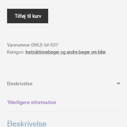
Instruktionsbog
Tilføj til kurv
til
Chrysler
antal
Varenummer (SKU):
bil-637
Kategori:
Instruktionsbøger og andre bøger om biler
Beskrivelse
Yderligere information
Beskrivelse