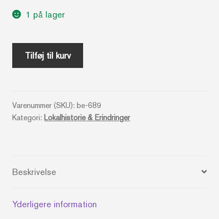
1 på lager
Jernbane
Tilføj til kurv
Apoteket
_
Frederiksberg
Varenummer (SKU):
be-689
Apothek
Kategori:
Lokalhistorie & Erindringer
100
år
antal
Beskrivelse
Yderligere information