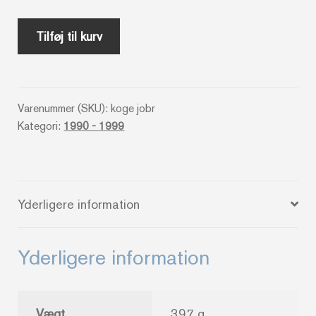
Jordbær
Tilføj til kurv
-
Jette
Bogø
Varenummer (SKU):
koge jobr
/
Kategori:
1990 - 1999
Helge
Stig
/
Svend
Yderligere information
Ahnstrøm
antal
Yderligere information
Vægt
397 g