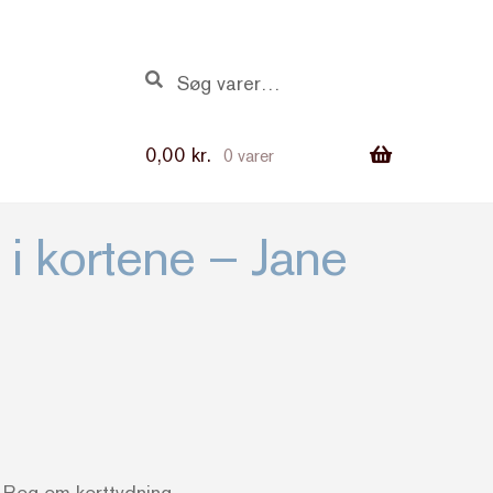
Søg
Søg
efter:
0,00
kr.
0 varer
i kortene – Jane
 Bog om korttydning.