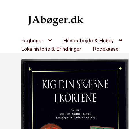
Spring
Spring
til
til
navigation
indhold
Fagbøger
Håndarbejde & Hobby
Lokalhistorie & Erindringer
Rodekasse