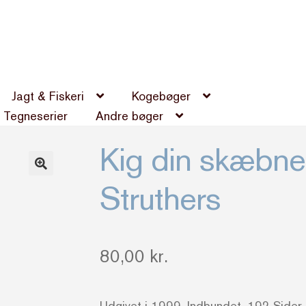
Jagt & Fiskeri
Kogebøger
Tegneserier
Andre bøger
Kig din skæbne 
Struthers
80,00
kr.
Udgivet i 1999. Indbundet. 192 Sider.