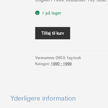
1 på lager
Kig
Tilføj til kurv
din
skæbne
i
Varenummer (SKU):
fag kosk
kortene
Kategori:
1990 - 1999
-
Jane
Struthers
antal
Yderligere information