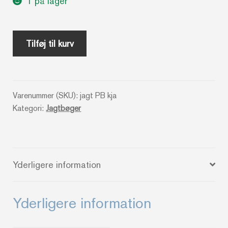
1 på lager
Klapjagt
Tilføj til kurv
-
Egon
von
Varenummer (SKU):
jagt PB kja
Bülow
Kategori:
Jagtbøger
antal
Yderligere information
Yderligere information