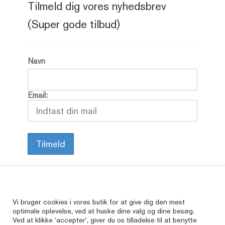
Tilmeld dig vores nyhedsbrev
(Super gode tilbud)
Navn
Email:
Alle vore varer er brugte, så her kan du finde
Vi bruger cookies i vores butik for at give dig den mest
optimale oplevelse, ved at huske dine valg og dine besøg.
de bøger, som er udsolgte i butikkerne.
Ved at klikke 'accepter', giver du os tilladelse til at benytte
© JAbøger.dk 2026