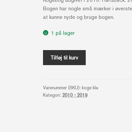
Bogen har nogle små mærker i øverste 
at kunne nyde og bruge bogen.
1 på lager
Køkkenklassikere
Tilføj til kurv
-
Kirsten
Sparre
Varenummer (SKU):
koge kla
Andersen
Kategori:
2010 - 2019
antal