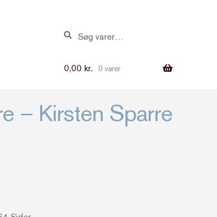
Søg
Søg
efter:
0,00
kr.
0 varer
e – Kirsten Sparre
64 Sider.