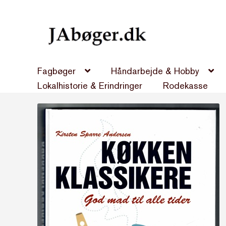
Spring
Spring
til
til
navigation
indhold
Fagbøger
Håndarbejde & Hobby
Lokalhistorie & Erindringer
Rodekasse