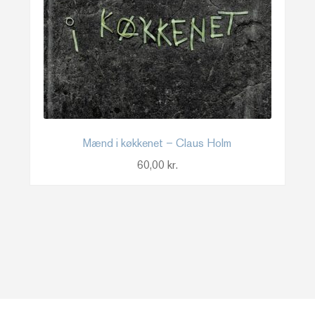
Mænd i køkkenet – Claus Holm
60,00
kr.