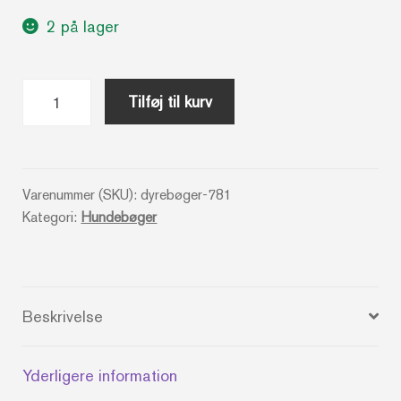
2 på lager
Kom
Tilføj til kurv
i
form
med
din
Varenummer (SKU):
dyrebøger-781
Kategori:
Hundebøger
hund
-
Karen
Sullivan
Beskrivelse
antal
Yderligere information