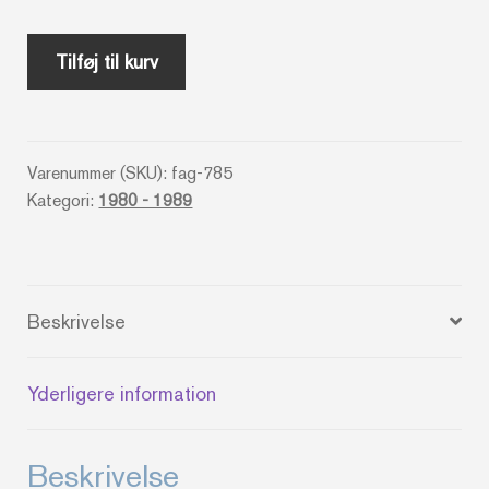
Komma's
Tilføj til kurv
bog
om
babymassage
Varenummer (SKU):
fag-785
antal
Kategori:
1980 - 1989
Beskrivelse
Yderligere information
Beskrivelse