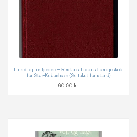
Lærebog for tjenere – Restaurationens Lærligeskole
for Stor-København (Se tekst for stand)
60,00
kr.