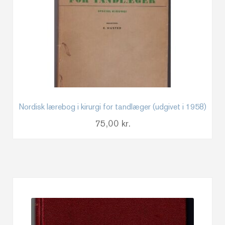
Nordisk lærebog i kirurgi for tandlæger (udgivet i 1958)
75,00
kr.