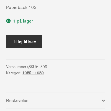
Paperback 103
1 på lager
Kundebetjening
Tilføj til kurv
og
Trafikerhvervelse
(DSB)
Varenummer (SKU):
-806
antal
Kategori:
1950 - 1959
Beskrivelse