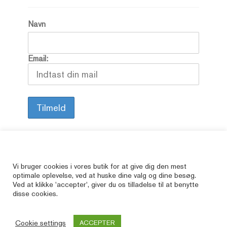
Navn
Email:
Alle vore varer er brugte, så her kan du finde
Vi bruger cookies i vores butik for at give dig den mest
optimale oplevelse, ved at huske dine valg og dine besøg.
de bøger, som er udsolgte i butikkerne.
Ved at klikke 'accepter', giver du os tilladelse til at benytte
© JAbøger.dk 2026
disse cookies.
Luk
0
Cookie settings
ACCEPTER