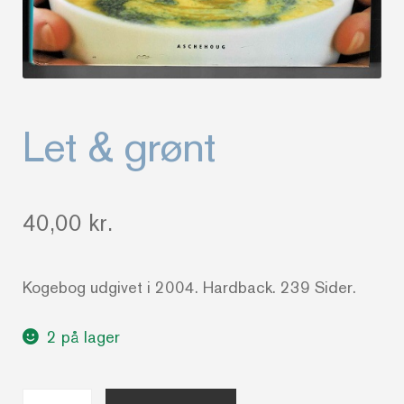
Let & grønt
40,00
kr.
Kogebog udgivet i 2004. Hardback. 239 Sider.
2 på lager
Let