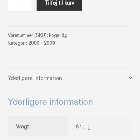
Tilføj til kurv
&
grønt
antal
Varenummer (SKU):
koge l&g
Kategori:
2000 - 2009
Yderligere information
Yderligere information
Vægt
815 g