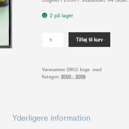
2 på lager
Mad
Tilføj til kurv
med
olivenolie
-
Clare
Varenummer (SKU):
koge . maol
Kategori:
2000 - 2009
Gordon-
Smith
antal
Yderligere information