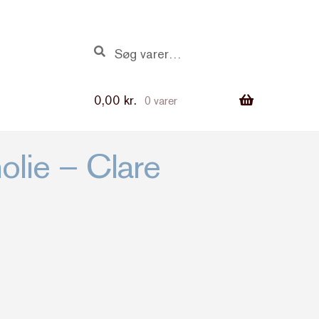
Søg
Søg
efter:
0,00
kr.
0 varer
olie – Clare