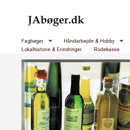
Spring
Spring
til
til
navigation
indhold
Fagbøger
Håndarbejde & Hobby
Lokalhistorie & Erindringer
Rodekasse