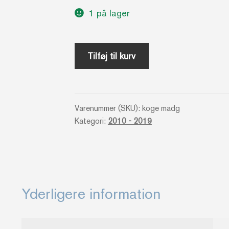
1 på lager
Madglad
Tilføj til kurv
-
Jane
Faerber
Varenummer (SKU):
koge madg
antal
Kategori:
2010 - 2019
Yderligere information