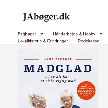
Spring
Spring
til
til
navigation
indhold
Fagbøger
Håndarbejde & Hobby
Lokalhistorie & Erindringer
Rodekasse