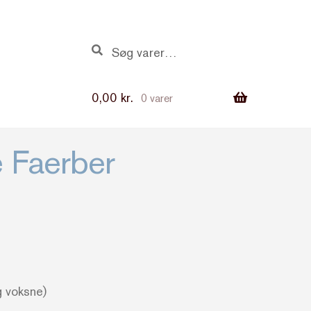
Søg
Søg
efter:
0,00
kr.
0 varer
 Faerber
 voksne)