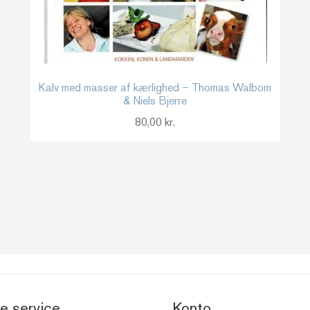
Kalv med masser af kærlighed – Thomas Walbom
& Niels Bjerre
80,00
kr.
e service
Konto