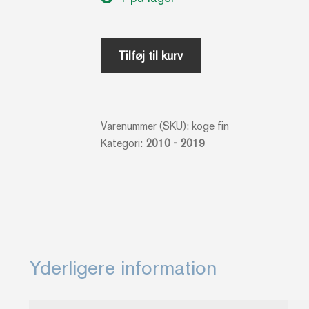
Når
Tilføj til kurv
du
elsker
at
Varenummer (SKU):
koge fin
bage
Kategori:
2010 - 2019
-
Finax
antal
Yderligere information