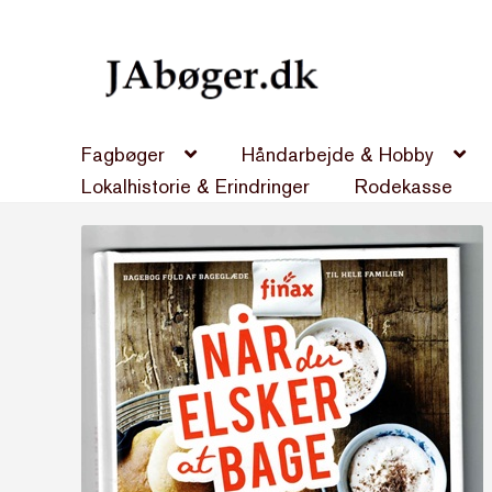
Spring
Spring
til
til
navigation
indhold
Fagbøger
Håndarbejde & Hobby
Lokalhistorie & Erindringer
Rodekasse