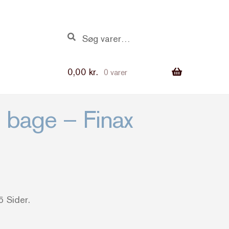
Søg
Søg
efter:
0,00
kr.
0 varer
t bage – Finax
5 Sider.