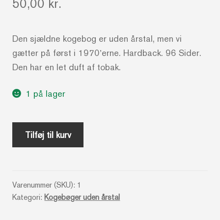
50,00
kr.
Den sjældne kogebog er uden årstal, men vi
gætter på først i 1970’erne. Hardback. 96 Sider.
Den har en let duft af tobak.
1 på lager
Nemme
Tilføj til kurv
gæstebud
2
(Se
Varenummer (SKU):
1
tekst
Kategori:
Kogebøger uden årstal
for
stand)