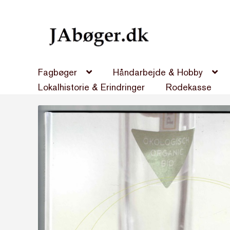
Spring
Spring
til
til
navigation
indhold
Fagbøger
Håndarbejde & Hobby
Lokalhistorie & Erindringer
Rodekasse