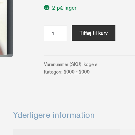
2 på lager
Øl,
Tilføj til kurv
ost
&
chokolade
-
Varenummer (SKU):
koge øl
Kategori:
2000 - 2009
3
Forfattere
antal
Yderligere information