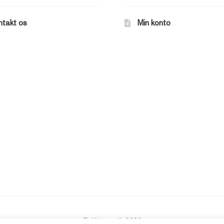
ntakt os
Min konto
© JAbøger.dk 2026