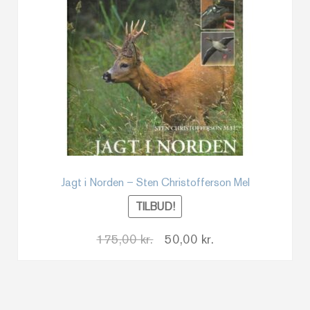
Jagt i Norden – Sten Christofferson Mel
TILBUD!
Den
Den
175,00
kr.
50,00
kr.
oprindelige
aktuelle
pris
pris
var:
er: