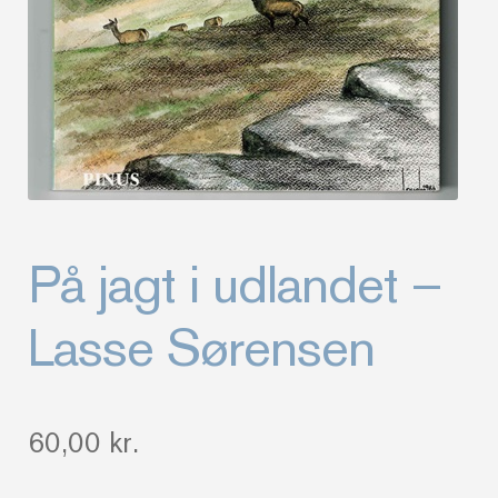
På jagt i udlandet –
Lasse Sørensen
60,00
kr.