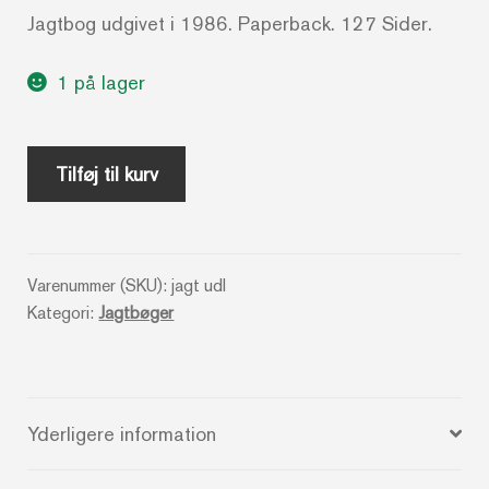
Jagtbog udgivet i 1986. Paperback. 127 Sider.
1 på lager
På
Tilføj til kurv
jagt
i
udlandet
Varenummer (SKU):
jagt udl
-
Kategori:
Jagtbøger
Lasse
Sørensen
antal
Yderligere information