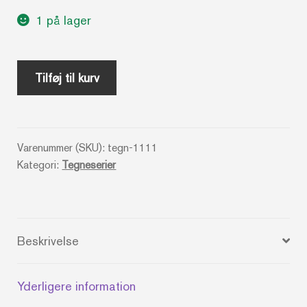
1 på lager
På
Tilføj til kurv
kant
med
virkeligheden
Varenummer (SKU):
tegn-1111
-
Kategori:
Tegneserier
Jørgen
Aabenhus
antal
Beskrivelse
Yderligere information