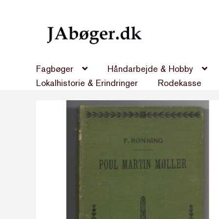
Spring
Spring
til
til
navigation
indhold
Fagbøger
Håndarbejde & Hobby
Lokalhistorie & Erindringer
Rodekasse