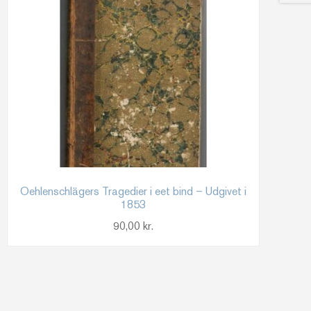
Oehlenschlägers Tragedier i eet bind – Udgivet i
1853
90,00
kr.