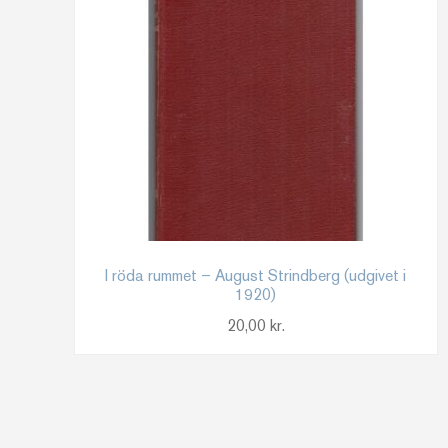
I röda rummet – August Strindberg (udgivet i
1920)
20,00
kr.