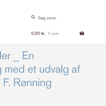
Søg
Søg
efter:
0,00
kr.
0 varer
ler _ En
g med et udvalg af
 F. Rønning