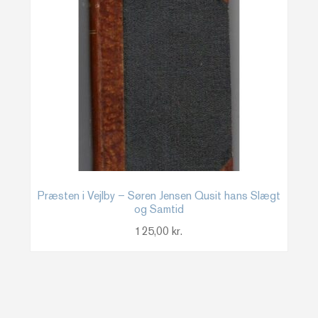
Præsten i Vejlby – Søren Jensen Qusit hans Slægt
og Samtid
125,00
kr.