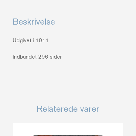
udvalg
af
Beskrivelse
hans
arbejder
Udgivet i 1911
-
F.
Indbundet 296 sider
Rønning
antal
Relaterede varer