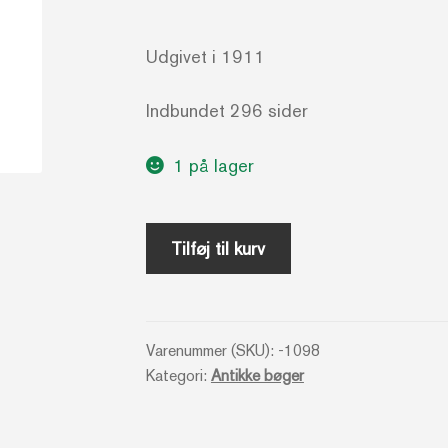
Udgivet i 1911
Indbundet 296 sider
1 på lager
Poul
Tilføj til kurv
Martin
Møller
_
Varenummer (SKU):
-1098
En
Kategori:
Antikke bøger
levnedsskildring
med
et