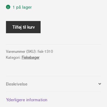
1 på lager
Sådan
Tilføj til kurv
fisker
man
med
Varenummer (SKU):
fisk-1310
flue
Kategori:
Fiskebøger
-
Julius
Wedege
antal
Beskrivelse
Yderligere information