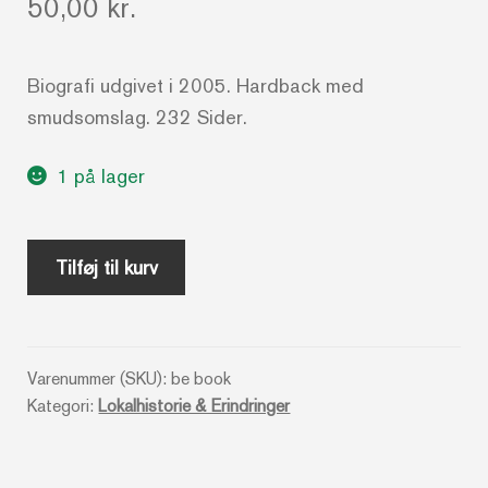
50,00
kr.
Biografi udgivet i 2005. Hardback med
smudsomslag. 232 Sider.
1 på lager
Sanne
Tilføj til kurv
Salomonsen
_
The
Varenummer (SKU):
be book
book
Kategori:
Lokalhistorie & Erindringer
-
Maise
Njor