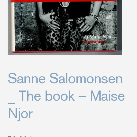
Sanne Salomonsen
_ The book – Maise
Njor