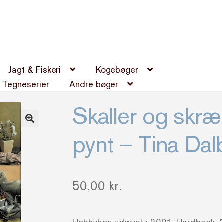
Jagt & Fiskeri
Kogebøger
Tegneserier
Andre bøger
Skaller og skræ
pynt – Tina Da
50,00
kr.
Hobbybog udgivet i 2001. Hardback. 7