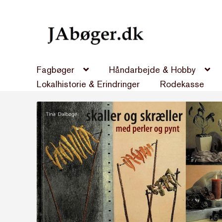
Spring
Spring
til
til
navigation
indhold
Fagbøger
Håndarbejde & Hobby
Lokalhistorie & Erindringer
Rodekasse