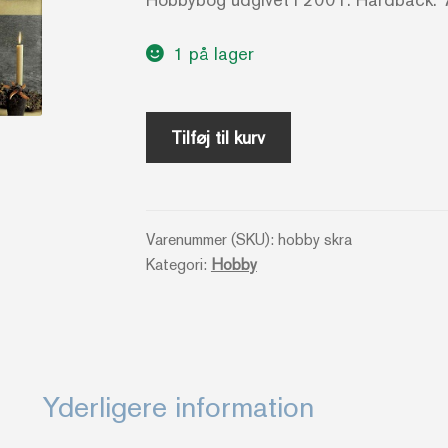
1 på lager
Skaller
Tilføj til kurv
og
skræller
med
Varenummer (SKU):
hobby skra
perler
Kategori:
Hobby
og
pynt
-
Tina
Dalbøge
Yderligere information
antal