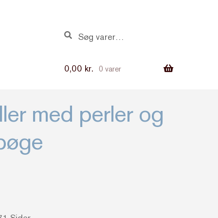
Søg
Søg
efter:
0,00
kr.
0 varer
ller med perler og
lbøge
1 Sider.