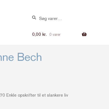
Søg
Søg
efter:
0,00
kr.
0 varer
Anne Bech
 Enkle opskrifter til et slankere liv