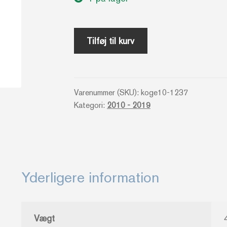
Spis
Tilføj til kurv
dig
fit
-
Varenummer (SKU):
koge10-1237
Anne
Kategori:
2010 - 2019
Bech
antal
Yderligere information
Vægt