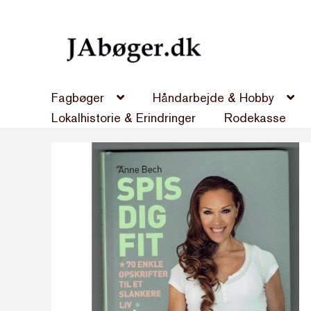
Spring
Spring
til
til
navigation
indhold
Fagbøger
Håndarbejde & Hobby
Lokalhistorie & Erindringer
Rodekasse