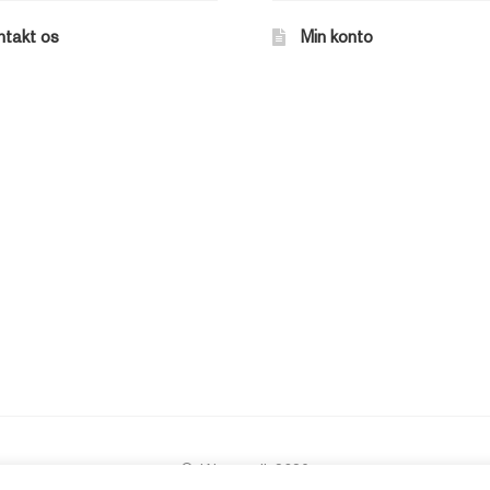
ntakt os
Min konto
© JAbøger.dk 2026