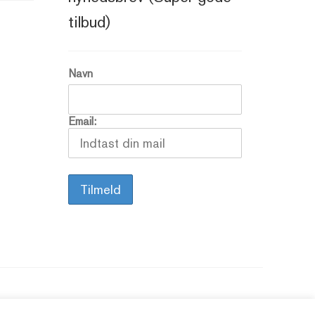
tilbud)
Navn
Email: