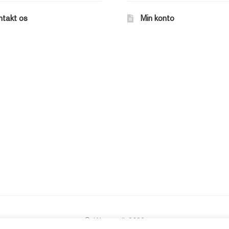
ntakt os
Min konto
© JAbøger.dk 2026