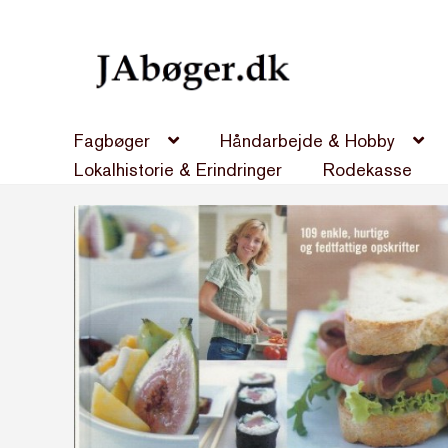
Spring
Spring
til
til
navigation
indhold
Fagbøger
Håndarbejde & Hobby
Lokalhistorie & Erindringer
Rodekasse