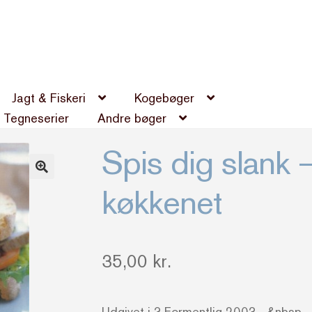
Jagt & Fiskeri
Kogebøger
Tegneserier
Andre bøger
Spis dig slank 
køkkenet
35,00
kr.
Udgivet i ? Formentlig 2003 &nbsp