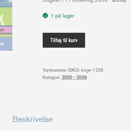
1 på lager
Spis
Tilføj til kurv
dig
slank
-
Varenummer (SKU):
koge-1238
Uden
Kategori:
2000 - 2009
stress
i
køkkenet
antal
Beskrivelse