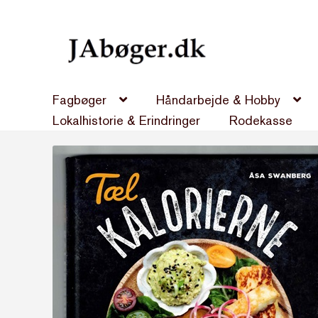
Spring
Spring
til
til
navigation
indhold
Fagbøger
Håndarbejde & Hobby
Lokalhistorie & Erindringer
Rodekasse