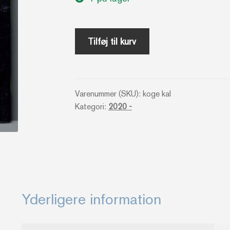
Tæl
Tilføj til kurv
kalorierne
-
Åsa
Varenummer (SKU):
koge kal
Swanberg
Kategori:
2020 -
antal
Yderligere information